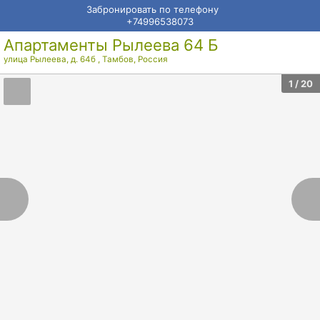
Забронировать по телефону
+74996538073
Апартаменты Рылеева 64 Б
улица Рылеева, д. 64б
,
Тамбов
,
Россия
1
/ 20